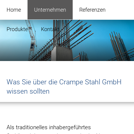
Navigation
überspringen
Home
Unternehmen
Referenzen
Produkte
Kontakt
Was Sie über die Crampe Stahl GmbH
wissen sollten
Als traditionelles inhabergeführtes